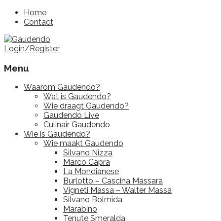
Home
Contact
Login/Register
Menu
Skip
Waarom Gaudendo?
to
Wat is Gaudendo?
content
Wie draagt Gaudendo?
Gaudendo Live
Culinair Gaudendo
Wie is Gaudendo?
Wie maakt Gaudendo
Silvano Nizza
Marco Capra
La Mondianese
Burlotto – Cascina Massara
Vigneti Massa – Walter Massa
Silvano Bolmida
Marabino
Tenute Smeralda