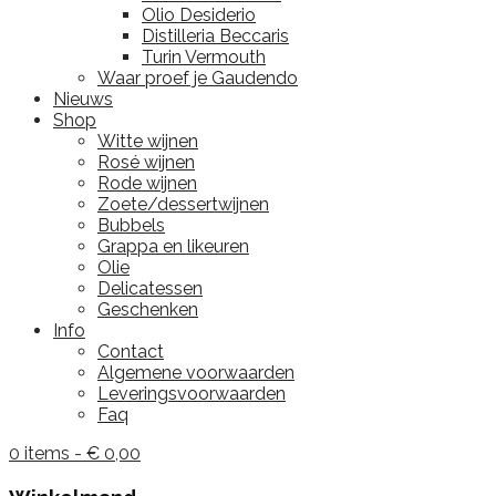
Olio Desiderio
Distilleria Beccaris
Turin Vermouth
Waar proef je Gaudendo
Nieuws
Shop
Witte wijnen
Rosé wijnen
Rode wijnen
Zoete/dessertwijnen
Bubbels
Grappa en likeuren
Olie
Delicatessen
Geschenken
Info
Contact
Algemene voorwaarden
Leveringsvoorwaarden
Faq
0 items -
€
0,00